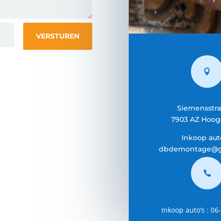
VERSTUREN

Siemensstra
7903 AZ Hoo
Inkoop auto
dbdemontage@g

Inkoop auto’s : 0