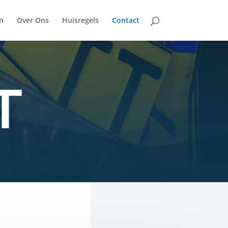
n
Over Ons
Huisregels
Contact
T