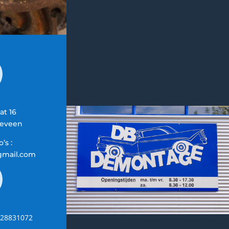
at 16
geveen
’s :
mail.com
6-28831072